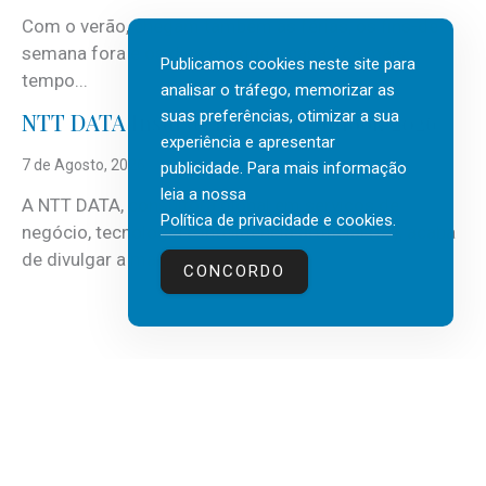
Com o verão, chegam também as férias, os fins-de-
semana fora e os dias em que a casa fica mais
Publicamos cookies neste site para
tempo...
analisar o tráfego, memorizar as
suas preferências, otimizar a sua
NTT DATA Insurtech Global Outlook 2026
experiência e apresentar
7 de Agosto, 2026
publicidade. Para mais informação
leia a nossa
A NTT DATA, consultora global em serviços de
Política de privacidade e cookies
.
negócio, tecnologia e inteligência artificial (IA), acaba
de divulgar a mais recente...
CONCORDO