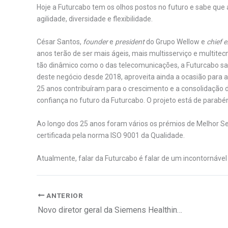
Hoje a Futurcabo tem os olhos postos no futuro e sabe que 
agilidade, diversidade e flexibilidade.
César Santos,
founder
e
president
do Grupo Wellow e
chief e
anos terão de ser mais ágeis, mais multisserviço e multit
tão dinâmico como o das telecomunicações, a Futurcabo sab
deste negócio desde 2018, aproveita ainda a ocasião para 
25 anos contribuíram para o crescimento e a consolidaçã
confiança no futuro da Futurcabo. O projeto está de parab
Ao longo dos 25 anos foram vários os prémios de Melhor S
certificada pela norma ISO 9001 da Qualidade.
Atualmente, falar da Futurcabo é falar de um incontornáve
ANTERIOR
Novo diretor geral da Siemens Healthineers Portugal