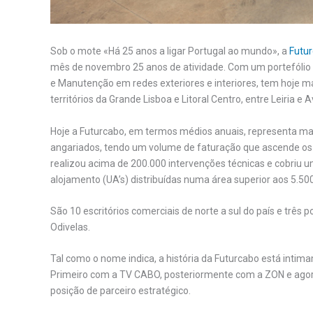
Sob o mote «Há 25 anos a ligar Portugal ao mundo», a
Futu
mês de novembro 25 anos de atividade. Com um portefólio d
e Manutenção em redes exteriores e interiores, tem hoje m
territórios da Grande Lisboa e Litoral Centro, entre Leiria e A
Hoje a Futurcabo, em termos médios anuais, representa mais
angariados, tendo um volume de faturação que ascende os
realizou acima de 200.000 intervenções técnicas e cobriu u
alojamento (UA’s) distribuídas numa área superior aos 5.5
São 10 escritórios comerciais de norte a sul do país e três po
Odivelas.
Tal como o nome indica, a história da Futurcabo está intim
Primeiro com a TV CABO, posteriormente com a ZON e agor
posição de parceiro estratégico.