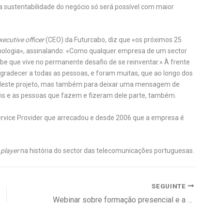
a sustentabilidade do negócio só será possível com maior
xecutive officer
(CEO) da Futurcabo, diz que «os próximos 25
ecnologia», assinalando: «Como qualquer empresa de um sector
e que vive no permanente desafio de se reinventar.» À frente
agradecer a todas as pessoas, e foram muitas, que ao longo dos
o deste projeto, mas também para deixar uma mensagem de
éns e as pessoas que fazem e fizeram dele parte, também.
ervice Provider que arrecadou e desde 2006 que a empresa é
l
player
na história do sector das telecomunicações portuguesas.
SEGUINTE
Webinar sobre formação presencial e a distância