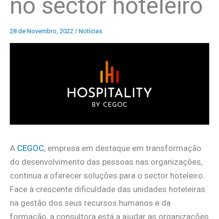
no sector hoteleiro
28 de Novembro, 2022
/
Notícias
A
CEGOC
, empresa em destaque em transformação
do desenvolvimento das pessoas nas organizações,
continua a oferecer soluções para o sector hoteleiro.
Face à crescente dificuldade das unidades hoteleiras
na gestão dos seus recursos humanos e da
formação, a consultora está a ajudar as organizações