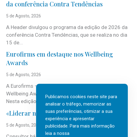
da conferência Contra Tendências
5 de Agosto, 2026
A Header divulgou o programa da edição de 2026 da
conferência Contra Tendências, que se realiza no dia
15 de...
Eurofirms em destaque nos Wellbeing
Awards
5 de Agosto, 2026
A Eurofirms – People first está de regresso aos
Wellbeing Awards, integrando o Top Wellbeing 2026.
Publicamos cookies neste site para
Nesta edição, a multinacional...
analisar o tráfego, memorizar as
suas preferências, otimizar a sua
«Liderar não é um talento místico.»
experiência e apresentar
5 de Agosto, 2026
publicidade. Para mais informação
leia a nossa
Consultor há mais de três décadas nas áreas de