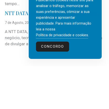
Publicamos cookies neste site para
tempo...
analisar o tráfego, memorizar as
suas preferências, otimizar a sua
NTT DATA Insurtech Global Outlook 2026
experiência e apresentar
7 de Agosto, 2026
publicidade. Para mais informação
leia a nossa
A NTT DATA, consultora global em serviços de
Política de privacidade e cookies
.
negócio, tecnologia e inteligência artificial (IA), acaba
de divulgar a mais recente...
CONCORDO