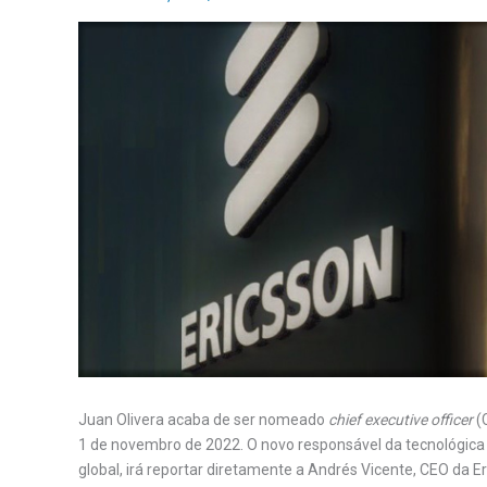
Juan Olivera acaba de ser nomeado
chief executive officer
(
1 de novembro de 2022. O novo responsável da tecnológica s
global, irá reportar diretamente a Andrés Vicente, CEO da Er