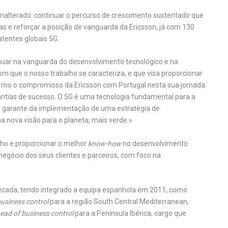
nalterado: continuar o percurso de crescimento sustentado que
s e reforçar a posição de vanguarda da Ericsson, já com 130
atentes globais 5G.
nuar na vanguarda do desenvolvimento tecnológico e na
com que o nosso trabalho se caracteriza, e que visa proporcionar
firmo o compromisso da Ericsson com Portugal nesta sua jornada
rantias de sucesso. O 5G é uma tecnologia fundamental para a
 garante da implementação de uma estratégia de
a nova visão para o planeta, mais verde.»
alho e proporcionar o melhor
know-how
no desenvolvimento
 negócio dos seus clientes e parceiros, com foco na
 década, tendo integrado a equipa espanhola em 2011, como
usiness control
para a região South Central Mediterranean,
ead of business control
para a Península Ibérica, cargo que