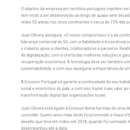
O objetivo da empresa em território português mantém-se i
tem vindo a ser desenvolvido ao longo de quase sete década
redes 5G ativas nos cinco continentes e cerca de 15% das p
Juan Olivera assegura: «O nosso compromisso é o de conti
liderança comercial do 5G, com a fiabilidade e a coerência 
o máximo apoio a clientes, colaboradores e parceiros. Rea
de digitalização, com a oferta das melhores soluções e ga
recuperação económica. A tecnologia deve ser também um
sustentabilidade, e com isso assegurar a importância de um
A Ericsson Portugal irá garantir a continuidade do seu trab
social e económico do país, e com isso trazer mais valor ao
transformação digital das organizações locais.
Juan Olivera está ligado à Ericsson Iberia há mais de uma
controller
. Quatro anos mais tarde foi promovido a
head of b
desafio que teve em mãos até 2018, quando foi nomeado
h
desempenhou até à data.