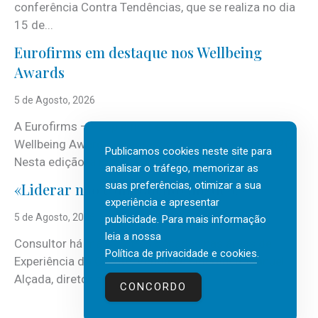
conferência Contra Tendências, que se realiza no dia
15 de...
Eurofirms em destaque nos Wellbeing
Awards
5 de Agosto, 2026
A Eurofirms – People first está de regresso aos
Wellbeing Awards, integrando o Top Wellbeing 2026.
Publicamos cookies neste site para
Nesta edição, a multinacional...
analisar o tráfego, memorizar as
suas preferências, otimizar a sua
«Liderar não é um talento místico.»
experiência e apresentar
5 de Agosto, 2026
publicidade. Para mais informação
leia a nossa
Consultor há mais de três décadas nas áreas de
Política de privacidade e cookies
.
Experiência do Cliente, Vendas e Liderança, Manuel
Alçada, diretor executivo da...
CONCORDO