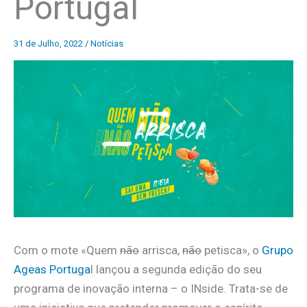
Portugal
31 de Julho, 2022
/
Notícias
Com o mote «Quem
não
arrisca,
não
petisca», o
Grupo
Ageas Portuga
l lançou a segunda edição do seu
programa de inovação interna – o INside. Trata-se de