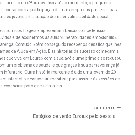
ao sucesso do «’Bora jovens» até ao momento, o programa
s e contar com a participação de mais empresas parceiras para
ra os jovens em situação de maior vulnerabilidade social.
económicos frágeis e apresentam baixas competências
uvidos e de acolhermos as suas vulnerabilidades emocionais»,
Alvarenga. Contudo, «têm conseguido receber os desafios que lhes
ramas da Ajuda em Ação. E as histórias de sucesso começam a
nos que vive em Loures com a sua avó e uma prima e se recusou
om um problema de saúde, e que graças à sua perseverança já
m infantário. Outra história marcante é a de uma jovem de 20
m Internet, se conseguiu mobilizar para assistir às sessões de
s essenciais para o seu dia-a-dia.
SEGUINTE
Estágios de verão Eurotux pelo sexto ano consecutivo