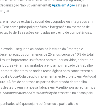
G (Organização Não Governamental)
Ajuda em Ação
está já a
arigas.
s, em risco de exclusão social, desocupados ou integrados em
s. Tem como principal propósito a integração no mercado de
acitação de 15 sessões centradas no treino de competências,
levado – segundo os dados do Instituto do Emprego e
s desempregados com menos de 25 anos, cerca de 10% do total
 muito importante unir forças para mudar as vidas, sobretudo
e logo, se vêm mais limitados a entrar no mercado de trabalho
em sempre disporem de meios tecnológicos para concorrerem a
 qual a Coca-Cola decidiu implementar este projeto em Portugal
tura. «Além de abrirmos as portas do mercado de trabalho
ns destes jovens na nossa fábrica em Azeitão, por acreditarmos
rs, communication and sustainability
da empresa no nosso país.
mpanhados até que sejam autónomos e parte ativa e