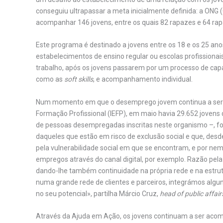
conseguiu ultrapassar a meta inicialmente definida: a ON
acompanhar 146 jovens, entre os quais 82 rapazes e 64 rap
Este programa é destinado a jovens entre os 18 e os 25 ano
estabelecimentos de ensino regular ou escolas profissionai
trabalho, após os jovens passarem por um processo de cap
como as
soft skills
, e acompanhamento individual.
Num momento em que o desemprego jovem continua a ser e
Formação Profissional (IEFP), em maio havia 29.652 joven
de pessoas desempregadas inscritas neste organismo –, foi
daqueles que estão em risco de exclusão social e que, desd
pela vulnerabilidade social em que se encontram, e por n
empregos através do canal digital, por exemplo. Razão pela
dando-lhe também continuidade na própria rede e na estru
numa grande rede de clientes e parceiros, integrámos algu
no seu potencial», partilha Márcio Cruz,
head of public affai
Através da Ajuda em Ação, os jovens continuam a ser aco