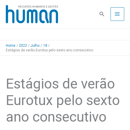
Skip
to
Pesquisa
content
Home
2022
Julho
18
Estágios de verão Eurotux pelo sexto ano consecutivo
Estágios de verão
Eurotux pelo sexto
ano consecutivo