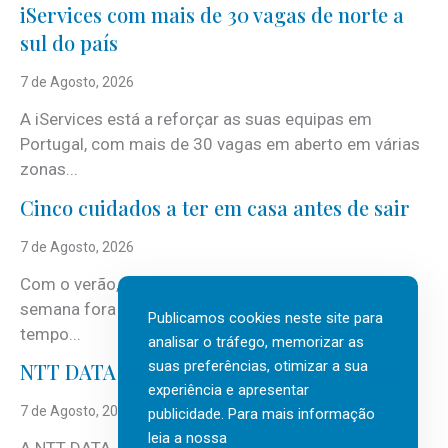
iServices com mais de 30 vagas de norte a
sul do país
7 de Agosto, 2026
A iServices está a reforçar as suas equipas em
Portugal, com mais de 30 vagas em aberto em várias
zonas...
Cinco cuidados a ter em casa antes de sair
7 de Agosto, 2026
Com o verão, chegam também as férias, os fins-de-
semana fora e os dias em que a casa fica mais
Publicamos cookies neste site para
tempo...
analisar o tráfego, memorizar as
suas preferências, otimizar a sua
NTT DATA Insurtech Global Outlook 2026
experiência e apresentar
7 de Agosto, 2026
publicidade. Para mais informação
leia a nossa