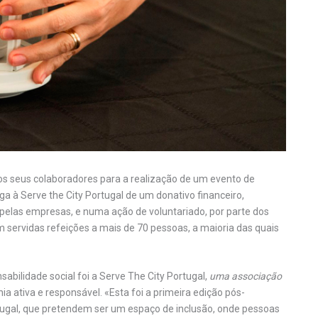
os seus colaboradores para a realização de um evento de
ga à Serve the City Portugal de um donativo financeiro,
pelas empresas, e numa ação de voluntariado, por parte dos
 servidas refeições a mais de 70 pessoas, a maioria das quais
abilidade social foi a Serve The City Portugal,
uma associação
 ativa e responsável. «Esta foi a primeira edição pós-
tugal, que pretendem ser um espaço de inclusão, onde pessoas