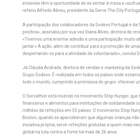
invisíveis têm a oportunidade de se sentar à mesa e usufru
referiu Alfredo Abreu, presidente da Serve The City Portuga
A participação dos colaboradores da Sodexo Portugal e da 
positiva», assinalou por sua vez Diana Alves, diretora de 
«Tivemos uma enorme adesão e uma participação muito ati
jantar.» A ação, além de contribuir para a promoção de uma c
despertando-os para a atividade de voluntariado», conclui D
Já Cláudia Andrade, diretora de vendas e
marketing
da Sode
Grupo Sodexo. É realizada em todos os países onde estamo
todo o mundo, cumprindo a promessa do grupo: oferecer um
O Servathon está inserido no movimento Stop Hunger, que 
financeiros e alimentos para instituições de solidariedade s
milhões de refeições em 55 países. O movimento Stop Hung
Boston, quando se aperceberam que algumas crianças não c
iniciativa própria, servir refeições gratuitas a quem mais
global na luta contra a fome há mais de 26 anos.