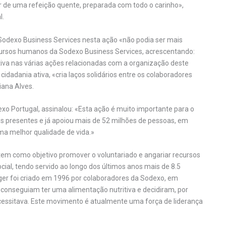
ir de uma refeição quente, preparada com todo o carinho»,
l.
Sodexo Business Services nesta ação «não podia ser mais
recursos humanos da Sodexo Business Services, acrescentando:
va nas várias ações relacionadas com a organização deste
idadania ativa, «cria laços solidários entre os colaboradores
iana Alves.
xo Portugal, assinalou: «Esta ação é muito importante para o
s presentes e já apoiou mais de 52 milhões de pessoas, em
a melhor qualidade de vida.»
tem como objetivo promover o voluntariado e angariar recursos
ocial, tendo servido ao longo dos últimos anos mais de 8.5
er foi criado em 1996 por colaboradores da Sodexo, em
onseguiam ter uma alimentação nutritiva e decidiram, por
 necessitava. Este movimento é atualmente uma força de liderança