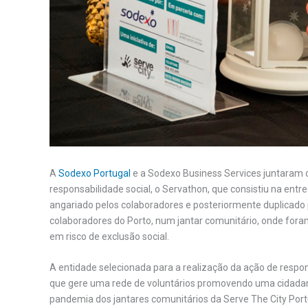
A
Sodexo Portugal
e a Sodexo Business Services juntaram 
responsabilidade social, o Servathon, que consistiu na entre
angariado pelos colaboradores e posteriormente duplicado 
colaboradores do Porto, num jantar comunitário, onde foram
em risco de exclusão social.
A entidade selecionada para a realização da ação de respons
que gere uma rede de voluntários promovendo uma cidadania
pandemia dos jantares comunitários da Serve The City Por