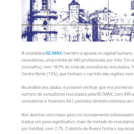
A imobiliária
RE/MAX
mantém a aposta no capital humano, 
consultores, uma média de 440 profissionais por mês. Em te
(concelho), com 18,9% do total de consultores recrutados, f
Centro Norte (15%), que fecham o
top
três das regiões com
Na análise aos dados, é possível verificar que nos primeiro
número de consultores recrutados pela RE/MAX, com 490 a j
consultores e fevereiro 447, períodos também intensos ao 
Nos distritos com maior peso no recrutamento sobressaem 
traduz um peso significativo, mais de metade do recrutamen
por Setúbal, com 7,7%. O distrito de Aveiro fecha o
top
cinco