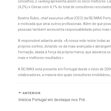
concelhos, o
ranking
apresenta assim os cinco melhores: Lisb
(4,2%) e Oeiras com 4,1% do total de consultores recrutado
Beatriz Rubio,
chief executive officer
(CEO) da RE/MAX Portug
e motivada que atrai outros profissionais. Além de que poss
pessoais também acrescenta responsabilidade pelos mais el
A responsável adianta ainda: «A nossa rede reúne todas as 
próprios sonhos, dotando-os da mais avançada e abrangent
formação, aliada à força da própria marca, que alavanca os 
mais e melhores resultados.»
A RE/MAX está presente em Portugal desde o início de 2000
colaboradores, a maioria dos quais consultores imobiliários,
ANTERIOR
Intelcia Portugal em destaque nos Prémios Fortius