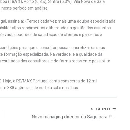
oa (18,9%), Porto (6,8%), Sintra (5,3%), Vila Nova de Gaia
s neste período em análise.
al, assinala: «Temos cada vez mais uma equipa especializada
ibilitar altos rendimentos e liberdade na gestão dos assuntos
evados padrões de satisfação de clientes e parceiros.»
condições para que o consultor possa concretizar os seus
e formação especializada. Na verdade, é a qualidade da
resultados dos consultores e de forma recorrente possibilita
. Hoje, a RE/MAX Portugal conta com cerca de 12 mil
 em 388 agências, de norte a sul e nas ilhas.
SEGUINTE
Novo managing director da Sage para Portugal e Espanha