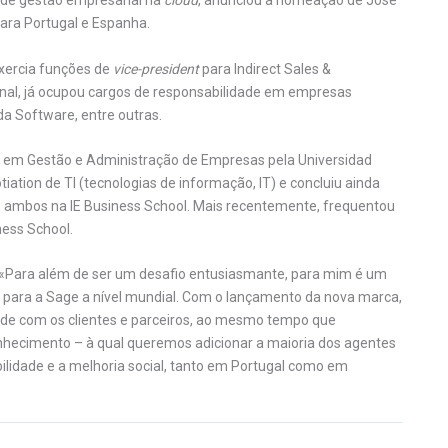
 de gestão empresarial na
cloud
, anunciou a nomeação de José
ara Portugal e Espanha.
xercia funções de
vice-president
para Indirect Sales &
nal, já ocupou cargos de responsabilidade em empresas
a Software, entre outras.
do em Gestão e Administração de Empresas pela Universidad
ation de TI (tecnologias de informação, IT) e concluiu ainda
ambos na IE Business School. Mais recentemente, frequentou
ness School.
: «Para além de ser um desafio entusiasmante, para mim é um
 para a Sage a nível mundial. Com o lançamento da nova marca,
ade com os clientes e parceiros, ao mesmo tempo que
onhecimento – à qual queremos adicionar a maioria dos agentes
lidade e a melhoria social, tanto em Portugal como em