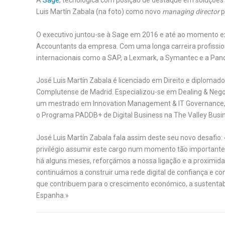
A
Sage
, tecnológica com posição de destaque em soluções
Luis Martín Zabala (na foto) como novo
managing director
p
O executivo juntou-se à Sage em 2016 e até ao momento e
Accountants da empresa. Com uma longa carreira profissio
internacionais como a SAP, a Lexmark, a Symantec e a Pand
José Luis Martín Zabala é licenciado em Direito e diploma
Complutense de Madrid. Especializou-se em Dealing & Negoti
um mestrado em Innovation Management & IT Governance, 
o Programa PADDB+ de Digital Business na The Valley Busi
José Luis Martín Zabala fala assim deste seu novo desafio
privilégio assumir este cargo num momento tão importante
há alguns meses, reforçámos a nossa ligação e a proximid
continuámos a construir uma rede digital de confiança e c
que contribuem para o crescimento económico, a sustentabi
Espanha.»