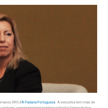
humanos (RH) d’
A Padaria Portuguesa
. A executiva tem mais de
s sectores, nomeadamente hotelaria indústria farmacêutica,