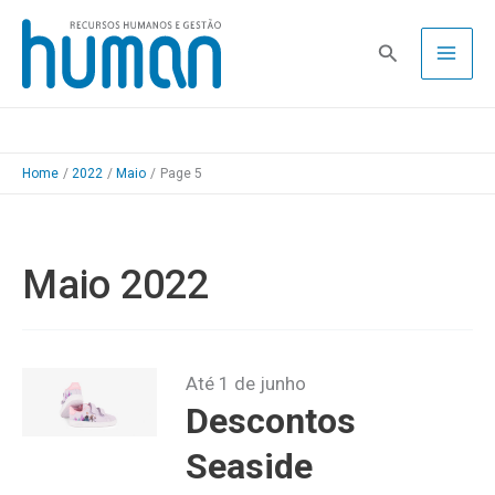
Skip
to
Pesquisa
content
Home
2022
Maio
Page 5
Maio 2022
Até 1 de junho
Descontos
Seaside