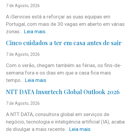
7 de Agosto, 2026
A iServices está a reforçar as suas equipas em
Portugal, com mais de 30 vagas em aberto em várias
:
zonas…
Leia mais
i
Cinco cuidados a ter em casa antes de sair
S
e
7 de Agosto, 2026
r
Com o verão, chegam também as férias, os fins-de-
v
semana fora e os dias em que a casa fica mais
i
:
tempo…
Leia mais
c
C
e
NTT DATA Insurtech Global Outlook 2026
i
s
n
7 de Agosto, 2026
c
c
o
A NTT DATA, consultora global em serviços de
o
m
negócio, tecnologia e inteligência artificial (IA), acaba
c
m
:
de divulgar a mais recente…
Leia mais
u