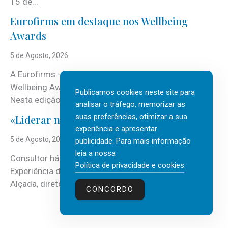
15 de...
Eurofirms em destaque nos Wellbeing
Awards
5 de Agosto, 2026
A Eurofirms – People first está de regresso aos
Wellbeing Awards, integrando o Top Wellbeing 2026.
Publicamos cookies neste site para
Nesta edição, a multinacional...
analisar o tráfego, memorizar as
suas preferências, otimizar a sua
«Liderar não é um talento místico.»
experiência e apresentar
5 de Agosto, 2026
publicidade. Para mais informação
leia a nossa
Consultor há mais de três décadas nas áreas de
Política de privacidade e cookies
.
Experiência do Cliente, Vendas e Liderança, Manuel
Alçada, diretor executivo da...
CONCORDO