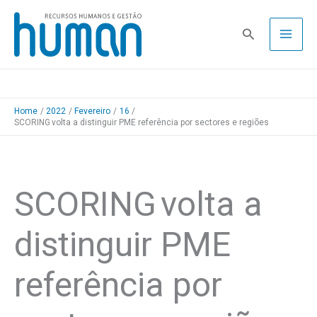
Skip
to
Pesquisa
content
Home
2022
Fevereiro
16
SCORING volta a distinguir PME referência por sectores e regiões
SCORING volta a
distinguir PME
referência por