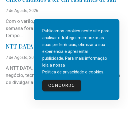
7 de Agosto, 2026
Com o verão, chegam também as férias, os fins-de-
semana fora e os dias em que a casa fica mais
Publicamos cookies neste site para
tempo...
analisar o tráfego, memorizar as
suas preferências, otimizar a sua
NTT DATA Insurtech Global Outlook 2026
experiência e apresentar
7 de Agosto, 2026
publicidade. Para mais informação
leia a nossa
A NTT DATA, consultora global em serviços de
Política de privacidade e cookies
.
negócio, tecnologia e inteligência artificial (IA), acaba
de divulgar a mais recente...
CONCORDO