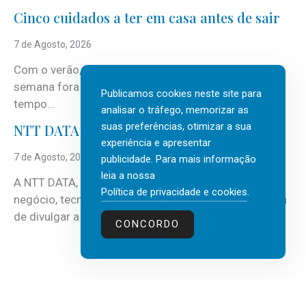
Cinco cuidados a ter em casa antes de sair
7 de Agosto, 2026
Com o verão, chegam também as férias, os fins-de-
semana fora e os dias em que a casa fica mais
Publicamos cookies neste site para
tempo...
analisar o tráfego, memorizar as
suas preferências, otimizar a sua
NTT DATA Insurtech Global Outlook 2026
experiência e apresentar
7 de Agosto, 2026
publicidade. Para mais informação
leia a nossa
A NTT DATA, consultora global em serviços de
Política de privacidade e cookies
.
negócio, tecnologia e inteligência artificial (IA), acaba
de divulgar a mais recente...
CONCORDO