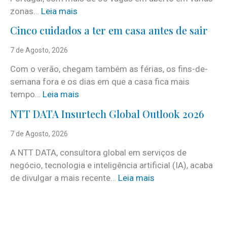
:
zonas…
Leia mais
i
Cinco cuidados a ter em casa antes de sair
S
e
7 de Agosto, 2026
r
Com o verão, chegam também as férias, os fins-de-
v
semana fora e os dias em que a casa fica mais
i
:
tempo…
Leia mais
c
C
e
NTT DATA Insurtech Global Outlook 2026
i
s
n
7 de Agosto, 2026
c
c
o
A NTT DATA, consultora global em serviços de
o
m
negócio, tecnologia e inteligência artificial (IA), acaba
c
m
:
de divulgar a mais recente…
Leia mais
u
a
N
i
i
T
d
s
T
a
d