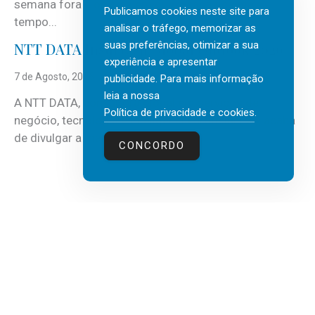
semana fora e os dias em que a casa fica mais
Publicamos cookies neste site para
tempo...
analisar o tráfego, memorizar as
suas preferências, otimizar a sua
NTT DATA Insurtech Global Outlook 2026
experiência e apresentar
7 de Agosto, 2026
publicidade. Para mais informação
leia a nossa
A NTT DATA, consultora global em serviços de
Política de privacidade e cookies
.
negócio, tecnologia e inteligência artificial (IA), acaba
de divulgar a mais recente...
CONCORDO