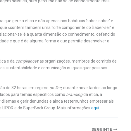
dagem holística, num percurso não só de conhecimento mas
 que gere a ética e não apenas nos habituais ‘saber-saber’ e
do que «contém também uma forte componente do ‘saber-ser’ e
-relacionar-se’ é a quarta dimensão do conhecimento, defendido
dade e que é de alguma forma o que permite desenvolver a
tica e da
compliance
nas organizações, membros de comités de
nos, sustentabilidade e comunicação ou quaisquer pessoas
ção de 32 horas em regime
on-line
, durante nove tardes ao longo
vidados para temas específicos como
branding
da ética, a
ar dilemas e gerir denúncias e ainda testemunhos empresariais
da LIPOR e do SuperBock Group. Mais informações
aqui
.
SEGUINTE