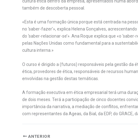
cultura ética dentro da empresa, apresentados numa abor
também de descoberta pessoal.
«Esta é uma formação única porque está centrada na pessoa
no ‘saber-fazer’», explica Helena Gonçalves, acrescentan
do ‘saber-relacionar-se’». Ana Roque explica que «o ‘saber
pelas Nações Unidas como fundamental para a sustentabili
cultura interna.»
O curso é dirigido a (futuros) responsáveis pela gestão da é
ética, provedores de ética, responsáveis de recursos huma
envolvidas na gestão destas temáticas.
A formação executiva em ética empresarial terá uma dura
de dois meses. Terá a participação de cinco docentes con
importância da narrativa, a mediação de conflitos, enfrent
com representantes da Ageas, da Bial, da EDP, do GRACE, 
ANTERIOR