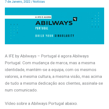
7 de Janeiro, 2022
/
Notícias
A IFE by Abilways – Portugal é agora Abilways
Portugal. Com mudança de marca, mas a mesma
identidade, mantém-se a equipa, com os mesmos
valores, a mesma cultura, a mesma visão, mas acima
de tudo a mesma dedicação aos clientes, assinala-se
num comunicado.
Vídeo sobre a Abilways Portugal abaixo.