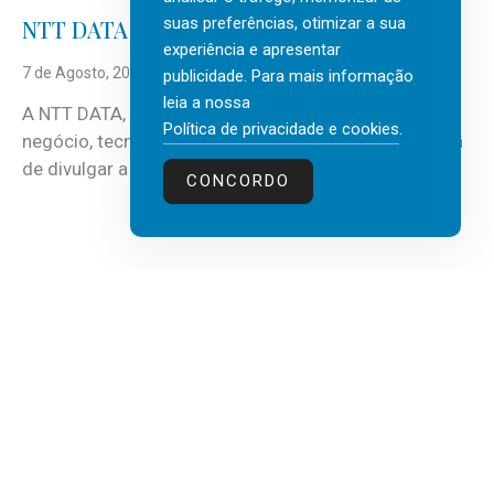
suas preferências, otimizar a sua
NTT DATA Insurtech Global Outlook 2026
experiência e apresentar
7 de Agosto, 2026
publicidade. Para mais informação
leia a nossa
A NTT DATA, consultora global em serviços de
Política de privacidade e cookies
.
negócio, tecnologia e inteligência artificial (IA), acaba
de divulgar a mais recente...
CONCORDO