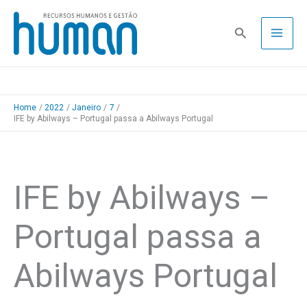
Skip
to
Pesquisa
content
Home
2022
Janeiro
7
IFE by Abilways – Portugal passa a Abilways Portugal
IFE by Abilways –
Portugal passa a
Abilways Portugal