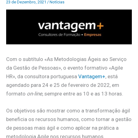
23 de Dezembro, 2021
/
Notícias
Com o subtítulo «As Metodologias Ágeis ao Serviço
da Gestão de Pessoas», o evento formativo «Agile
HR», da consultora portuguesa
Vantagem+
, está
agendado para 24 e 25 de fevereiro de 2022, em
formato
on-line
, sempre entre as 10 e as 13 horas.
Os objetivos são mostrar como a
transformação ágil
beneficia os recursos humanos, como tornar a gestão
de pessoas mais ágil e como aplicar na prática a
metodologia Agile nos recursos humanos.