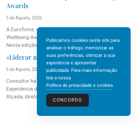
Awards
5 de Agosto, 2026
A Eurofirms – People first está de regresso aos
Wellbeing Awards, integrando o Top Wellbeing 2026.
Publicamos cookies neste site para
Nesta edição, a multinacional...
analisar o tráfego, memorizar as
suas preferências, otimizar a sua
«Liderar não é um talento místico.»
experiência e apresentar
5 de Agosto, 2026
publicidade. Para mais informação
leia a nossa
Consultor há mais de três décadas nas áreas de
Política de privacidade e cookies
.
Experiência do Cliente, Vendas e Liderança, Manuel
Alçada, diretor executivo da...
CONCORDO