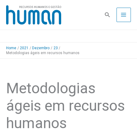
Skip
to
Pesquisa
content
Home
2021
Dezembro
23
Metodologias ágeis em recursos humanos
Metodologias
ágeis em recursos
humanos