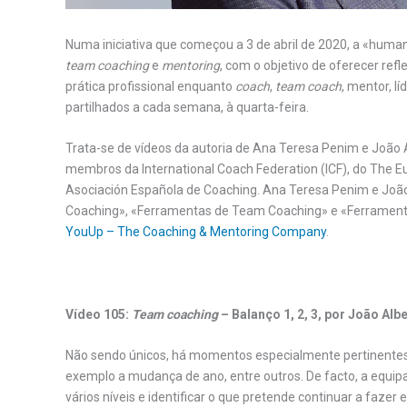
Numa iniciativa que começou a 3 de abril de 2020, a «human
team coaching
e
mentoring
, com o objetivo de oferecer ref
prática profissional enquanto
coach
,
team coach
, mentor, l
partilhados a cada semana, à quarta-feira.
Trata-se de vídeos da autoria de Ana Teresa Penim e João 
membros da International Coach Federation (ICF), do The 
Asociación Española de Coaching. Ana Teresa Penim e João
Coaching», «Ferramentas de Team Coaching» e «Ferramenta
YouUp – The Coaching & Mentoring Company
.
.
Vídeo 105:
Team coaching
– Balanço 1, 2, 3, por João Alb
Não sendo únicos, há momentos especialmente pertinentes 
exemplo a mudança de ano, entre outros. De facto, a equipa
vários níveis e identificar o que pretende continuar a faz