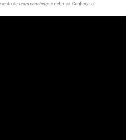
ramenta de
team coaching
se debruça. Conheça-a!