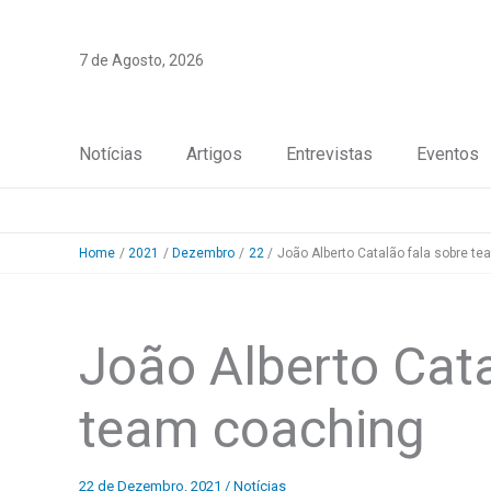
Skip
to
7 de Agosto, 2026
content
Notícias
Artigos
Entrevistas
Eventos
Home
2021
Dezembro
22
João Alberto Catalão fala sobre t
João Alberto Cata
team coaching
22 de Dezembro, 2021
/
Notícias