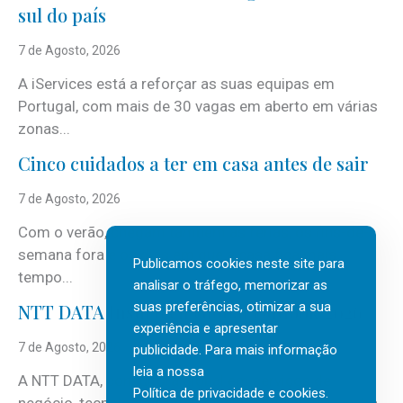
sul do país
7 de Agosto, 2026
A iServices está a reforçar as suas equipas em
Portugal, com mais de 30 vagas em aberto em várias
zonas...
Cinco cuidados a ter em casa antes de sair
7 de Agosto, 2026
Com o verão, chegam também as férias, os fins-de-
semana fora e os dias em que a casa fica mais
Publicamos cookies neste site para
tempo...
analisar o tráfego, memorizar as
suas preferências, otimizar a sua
NTT DATA Insurtech Global Outlook 2026
experiência e apresentar
7 de Agosto, 2026
publicidade. Para mais informação
leia a nossa
A NTT DATA, consultora global em serviços de
Política de privacidade e cookies
.
negócio, tecnologia e inteligência artificial (IA), acaba