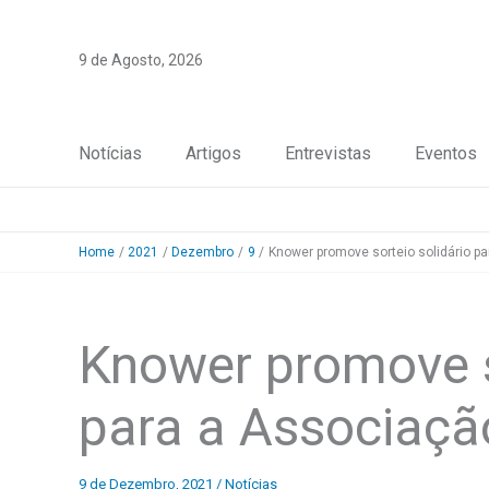
Skip
to
9 de Agosto, 2026
content
Notícias
Artigos
Entrevistas
Eventos
Home
2021
Dezembro
9
Knower promove sorteio solidário pa
Knower promove s
para a Associaçã
9 de Dezembro, 2021
/
Notícias