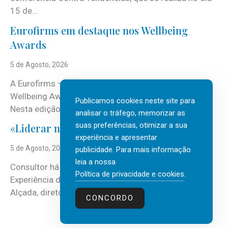
15 de...
Eurofirms em destaque nos Wellbeing
Awards
5 de Agosto, 2026
A Eurofirms – People first está de regresso aos
Wellbeing Awards, integrando o Top Wellbeing 2026.
Publicamos cookies neste site para
Nesta edição, a multinacional...
analisar o tráfego, memorizar as
suas preferências, otimizar a sua
«Liderar não é um talento místico.»
experiência e apresentar
5 de Agosto, 2026
publicidade. Para mais informação
leia a nossa
Consultor há mais de três décadas nas áreas de
Política de privacidade e cookies
.
Experiência do Cliente, Vendas e Liderança, Manuel
Alçada, diretor executivo da...
CONCORDO