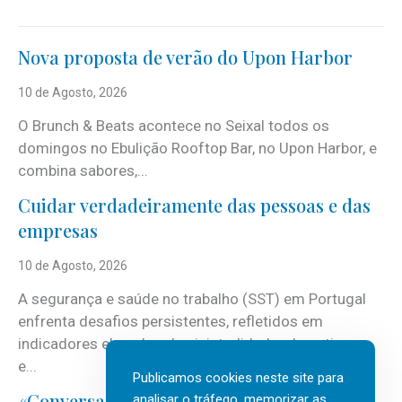
Nova proposta de verão do Upon Harbor
10 de Agosto, 2026
O Brunch & Beats acontece no Seixal todos os
domingos no Ebulição Rooftop Bar, no Upon Harbor, e
combina sabores,...
Cuidar verdadeiramente das pessoas e das
empresas
10 de Agosto, 2026
A segurança e saúde no trabalho (SST) em Portugal
enfrenta desafios persistentes, refletidos em
indicadores elevados de sinistralidade, absentismo
e...
Publicamos cookies neste site para
«Conversas do Clan» sobre transformação
analisar o tráfego, memorizar as