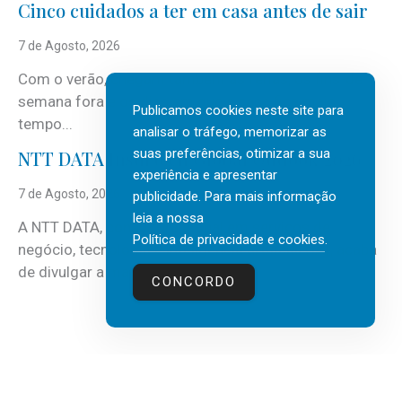
Cinco cuidados a ter em casa antes de sair
7 de Agosto, 2026
Com o verão, chegam também as férias, os fins-de-
semana fora e os dias em que a casa fica mais
Publicamos cookies neste site para
tempo...
analisar o tráfego, memorizar as
suas preferências, otimizar a sua
NTT DATA Insurtech Global Outlook 2026
experiência e apresentar
7 de Agosto, 2026
publicidade. Para mais informação
leia a nossa
A NTT DATA, consultora global em serviços de
Política de privacidade e cookies
.
negócio, tecnologia e inteligência artificial (IA), acaba
de divulgar a mais recente...
CONCORDO