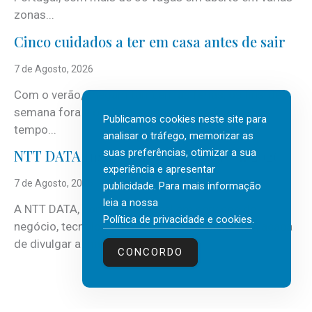
zonas...
Cinco cuidados a ter em casa antes de sair
7 de Agosto, 2026
Com o verão, chegam também as férias, os fins-de-
semana fora e os dias em que a casa fica mais
Publicamos cookies neste site para
tempo...
analisar o tráfego, memorizar as
suas preferências, otimizar a sua
NTT DATA Insurtech Global Outlook 2026
experiência e apresentar
7 de Agosto, 2026
publicidade. Para mais informação
leia a nossa
A NTT DATA, consultora global em serviços de
Política de privacidade e cookies
.
negócio, tecnologia e inteligência artificial (IA), acaba
de divulgar a mais recente...
CONCORDO