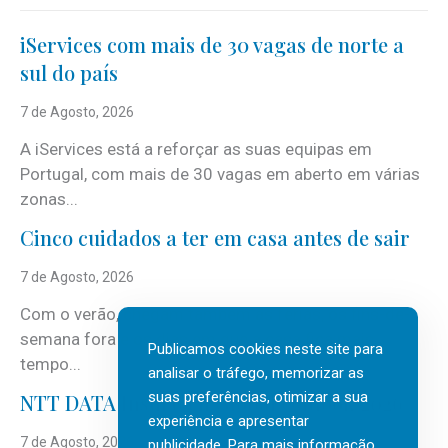
iServices com mais de 30 vagas de norte a
sul do país
7 de Agosto, 2026
A iServices está a reforçar as suas equipas em
Portugal, com mais de 30 vagas em aberto em várias
zonas...
Cinco cuidados a ter em casa antes de sair
7 de Agosto, 2026
Com o verão, chegam também as férias, os fins-de-
semana fora e os dias em que a casa fica mais
Publicamos cookies neste site para
tempo...
analisar o tráfego, memorizar as
suas preferências, otimizar a sua
NTT DATA Insurtech Global Outlook 2026
experiência e apresentar
7 de Agosto, 2026
publicidade. Para mais informação