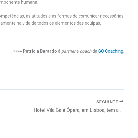
 componente humana.
ompetências, as atitudes e as formas de comunicar necessárias
ivamente na vida de todos os elementos das equipas.
»»»» Patrícia Barardo
é
partner
e
coach
da
GO Coaching
.
SEGUINTE
Hotel Vila Galé Ópera, em Lisboa, tem agora um rooftop