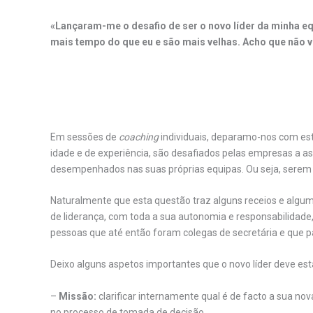
«Lançaram-me o desafio de ser o novo líder da minha eq
mais tempo do que eu e são mais velhas. Acho que não v
.
Em sessões de
coaching
individuais, deparamo-nos com es
idade e de experiência, são desafiados pelas empresas a 
desempenhados nas suas próprias equipas. Ou seja, serem l
Naturalmente que esta questão traz alguns receios e algu
de liderança, com toda a sua autonomia e responsabilidade
pessoas que até então foram colegas de secretária e que pas
Deixo alguns aspetos importantes que o novo líder deve esta
–
Missão:
clarificar internamente qual é de facto a sua nov
no processo de tomada de decisão.