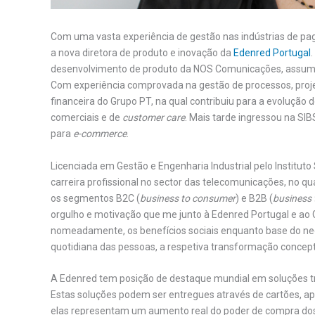
Com uma vasta experiência de gestão nas indústrias de pa
a nova diretora de produto e inovação da
Edenred Portugal
desenvolvimento de produto da NOS Comunicações, assume 
Com experiência comprovada na gestão de processos, proje
financeira do Grupo PT, na qual contribuiu para a evolução
comerciais e de
customer care
. Mais tarde ingressou na SI
para
e-commerce
.
Licenciada em Gestão e Engenharia Industrial pelo Instituto
carreira profissional no sector das telecomunicações, no 
os segmentos B2C (
business to consumer
) e B2B (
business 
orgulho e motivação que me junto à Edenred Portugal e ao 
nomeadamente, os benefícios sociais enquanto base do neg
quotidiana das pessoas, a respetiva transformação conceptu
A Edenred tem posição de destaque mundial em soluções t
Estas soluções podem ser entregues através de cartões, a
elas representam um aumento real do poder de compra dos