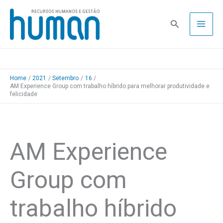
Skip
to
Pesquisa
content
Home
2021
Setembro
16
AM Experience Group com trabalho híbrido para melhorar produtividade e
felicidade
AM Experience
Group com
trabalho híbrido