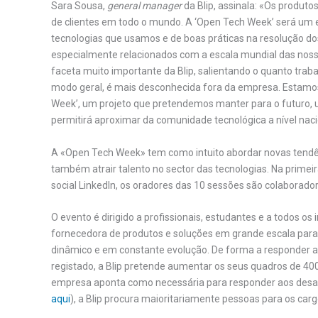
Sara Sousa,
general manager
da Blip, assinala: «Os produto
de clientes em todo o mundo. A ‘Open Tech Week’ será um e
tecnologias que usamos e de boas práticas na resolução d
especialmente relacionados com a escala mundial das nos
faceta muito importante da Blip, salientando o quanto trab
modo geral, é mais desconhecida fora da empresa. Estamo
Week’, um projeto que pretendemos manter para o futuro,
permitirá aproximar da comunidade tecnológica a nível naci
A «Open Tech Week» tem como intuito abordar novas tendên
também atrair talento no sector das tecnologias. Na primei
social LinkedIn, os oradores das 10 sessões são colaboradore
O evento é dirigido a profissionais, estudantes e a todos o
fornecedora de produtos e soluções em grande escala para 
dinâmico e em constante evolução. De forma a responder 
registado, a Blip pretende aumentar os seus quadros de 40
empresa aponta como necessária para responder aos desafi
aqui
), a Blip procura maioritariamente pessoas para os ca