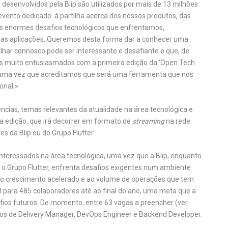
s desenvolvidos pela Blip são utilizados por mais de 13 milhões
vento dedicado à partilha acerca dos nossos produtos, das
os enormes desafios tecnológicos que enfrentamos,
sas aplicações. Queremos desta forma dar a conhecer uma
alhar connosco pode ser interessante e desafiante e que, de
s muito entusiasmados com a primeira edição da ‘Open Tech
 uma vez que acreditamos que será uma ferramenta que nos
onal.»
cias, temas relevantes da atualidade na área tecnológica e
ra edição, que irá decorrer em formato de
streaming
na rede
s da Blip ou do Grupo Flutter.
s interessados na área tecnológica, uma vez que a Blip, enquanto
o Grupo Flutter, enfrenta desafios exigentes num ambiente
ao crescimento acelerado e ao volume de operações que tem
0 para 485 colaboradores até ao final do ano, uma meta que a
os futuros. De momento, entre 63 vagas a preencher (ver
rgos de Delivery Manager, DevOps Engineer e Backend Developer.