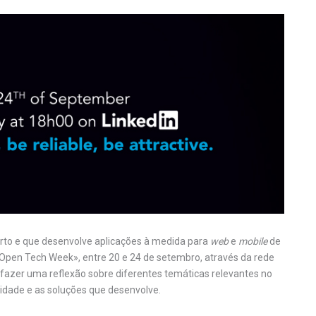
orto e que desenvolve aplicações à medida para
web
e
mobile
de
«Open Tech Week», entre 20 e 24 de setembro, através da rede
e fazer uma reflexão sobre diferentes temáticas relevantes no
vidade e as soluções que desenvolve.