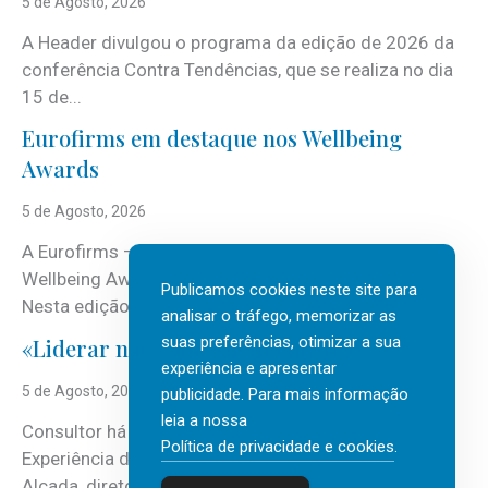
5 de Agosto, 2026
A Header divulgou o programa da edição de 2026 da
conferência Contra Tendências, que se realiza no dia
15 de...
Eurofirms em destaque nos Wellbeing
Awards
5 de Agosto, 2026
A Eurofirms – People first está de regresso aos
Wellbeing Awards, integrando o Top Wellbeing 2026.
Publicamos cookies neste site para
Nesta edição, a multinacional...
analisar o tráfego, memorizar as
suas preferências, otimizar a sua
«Liderar não é um talento místico.»
experiência e apresentar
5 de Agosto, 2026
publicidade. Para mais informação
leia a nossa
Consultor há mais de três décadas nas áreas de
Política de privacidade e cookies
.
Experiência do Cliente, Vendas e Liderança, Manuel
Alçada, diretor executivo da...