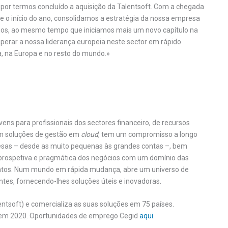
s por termos concluído a aquisição da Talentsoft. Com a chegada
de o início do ano, consolidamos a estratégia da nossa empresa
os, ao mesmo tempo que iniciamos mais um novo capítulo na
perar a nossa liderança europeia neste sector em rápido
, na Europa e no resto do mundo.»
ns para profissionais dos sectores financeiro, de recursos
em soluções de gestão em
cloud
, tem um compromisso a longo
resas – desde as muito pequenas às grandes contas –, bem
prospetiva e pragmática dos negócios com um domínio das
ntos. Num mundo em rápida mudança, abre um universo de
ientes, fornecendo-lhes soluções úteis e inovadoras.
ntsoft) e comercializa as suas soluções em 75 países.
 em 2020. Oportunidades de emprego Cegid
aqui
.