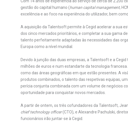
Com 14 anos de experiência ao serviço de cerca de 2.200 c
gestão do capital humano (
human capital management
, HC
excelência e ao foco na experiência do utilizador, bem com
A aquisição da Talentsoft permite à Cegid acelerar a sua es
dos cinco mercados prioritários, e completar a sua gama d
talento perfeitamente adaptadas às necessidades das org
Europa como a nível mundial.
Devido à junção das duas empresas, a Talentsoft e a Cegi
milhões de euros e num estandarte da tecnologia francesa.
como das áreas geográficas em que estão presentes. A visã
produtos combinados, o talento das respetivas equipas, u
perícia conjunta combinada com um volume de negócios c
oportunidade para conquistar novos mercados.
A partir de ontem, os três cofundadores da Talentsoft, Jea
chief technology officer
(CTO), e Alexandre Pachulski, direto
funcionários irão juntar-se à Cegid.