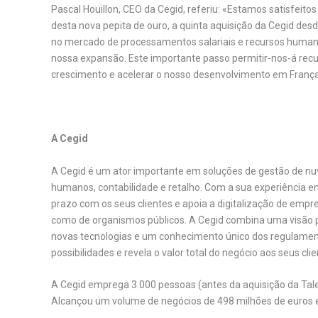
Pascal Houillon, CEO da Cegid, referiu: «Estamos satisfeito
desta nova pepita de ouro, a quinta aquisição da Cegid des
no mercado de processamentos salariais e recursos human
nossa expansão. Este importante passo permitir-nos-á recu
crescimento e acelerar o nosso desenvolvimento em França
.
A
Cegid
A Cegid é um ator importante em soluções de gestão de nuve
humanos, contabilidade e retalho. Com a sua experiência 
prazo com os seus clientes e apoia a digitalização de emp
como de organismos públicos. A Cegid combina uma visão 
novas tecnologias e um conhecimento único dos regulame
possibilidades e revela o valor total do negócio aos seus cl
A Cegid emprega 3.000 pessoas (antes da aquisição da Tale
Alcançou um volume de negócios de 498 milhões de euros