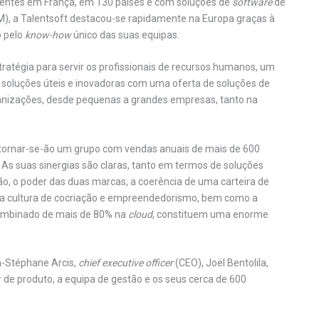
lientes em França, em 130 países e com soluções de
software
de
M), a Talentsoft destacou-se rapidamente na Europa graças à
o pelo
know-how
único das suas equipas.
tratégia para servir os profissionais de recursos humanos, um
e soluções úteis e inovadoras com uma oferta de soluções de
anizações, desde pequenas a grandes empresas, tanto na
d tornar-se-ão um grupo com vendas anuais de mais de 600
 As suas sinergias são claras, tanto em termos de soluções
o, o poder das duas marcas, a coerência de uma carteira de
ma cultura de cocriação e empreendedorismo, bem como a
ombinado de mais de 80% na
cloud
, constituem uma enorme
n-Stéphane Arcis,
chief executive officer
(CEO), Joël Bentolila,
r de produto, a equipa de gestão e os seus cerca de 600