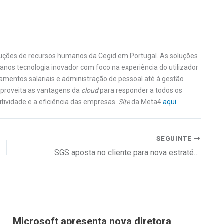
uções de recursos humanos da Cegid em Portugal. As soluções
nos tecnologia inovador com foco na experiência do utilizador
samentos salariais e administração de pessoal até à gestão
 aproveita as vantagens da
cloud
para responder a todos os
ividade e a eficiência das empresas.
Site
da Meta4
aqui
.
SEGUINTE
SGS aposta no cliente para nova estratégia
Microsoft apresenta nova diretora