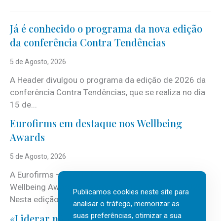
Já é conhecido o programa da nova edição
da conferência Contra Tendências
5 de Agosto, 2026
A Header divulgou o programa da edição de 2026 da
conferência Contra Tendências, que se realiza no dia
15 de...
Eurofirms em destaque nos Wellbeing
Awards
5 de Agosto, 2026
A Eurofirms – People first está de regresso aos
Wellbeing Awards, integrando o Top Wellbeing 2026.
Publicamos cookies neste site para
Nesta edição, a multinacional...
analisar o tráfego, memorizar as
suas preferências, otimizar a sua
«Liderar não é um talento místico.»