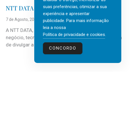
suas preferências, otimizar a sua
NTT DATA Insurtech Global Outlook 2026
experiência e apresentar
7 de Agosto, 2026
publicidade. Para mais informação
leia a nossa
A NTT DATA, consultora global em serviços de
Política de privacidade e cookies
.
negócio, tecnologia e inteligência artificial (IA), acaba
de divulgar a mais recente...
CONCORDO