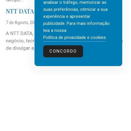
analisar o tráfego, memorizar as
suas preferências, otimizar a sua
NTT DATA Insurtech Global Outlook 2026
experiência e apresentar
7 de Agosto, 2026
publicidade. Para mais informação
leia a nossa
A NTT DATA, consultora global em serviços de
Política de privacidade e cookies
.
negócio, tecnologia e inteligência artificial (IA), acaba
de divulgar a mais recente...
CONCORDO