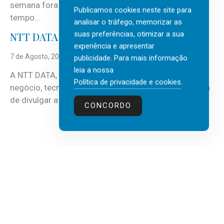
semana fora e os dias em que a casa fica mais
Publicamos cookies neste site para
tempo...
analisar o tráfego, memorizar as
suas preferências, otimizar a sua
NTT DATA Insurtech Global Outlook 2026
experiência e apresentar
7 de Agosto, 2026
publicidade. Para mais informação
leia a nossa
A NTT DATA, consultora global em serviços de
Política de privacidade e cookies
.
negócio, tecnologia e inteligência artificial (IA), acaba
de divulgar a mais recente...
CONCORDO