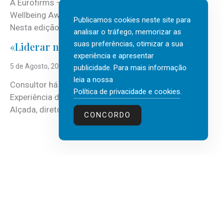
A Eurofirms – People first está de regresso aos
Wellbeing Awards, integrando o Top Wellbeing 2026.
Publicamos cookies neste site para
Nesta edição, a multinacional...
analisar o tráfego, memorizar as
suas preferências, otimizar a sua
«Liderar não é um talento místico.»
experiência e apresentar
5 de Agosto, 2026
publicidade. Para mais informação
leia a nossa
Consultor há mais de três décadas nas áreas de
Política de privacidade e cookies
.
Experiência do Cliente, Vendas e Liderança, Manuel
Alçada, diretor executivo da...
CONCORDO