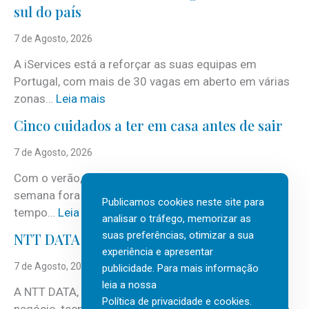
sul do país
7 de Agosto, 2026
A iServices está a reforçar as suas equipas em
Portugal, com mais de 30 vagas em aberto em várias
:
zonas…
Leia mais
i
Cinco cuidados a ter em casa antes de sair
S
e
7 de Agosto, 2026
r
Com o verão, chegam também as férias, os fins-de-
v
semana fora e os dias em que a casa fica mais
i
Publicamos cookies neste site para
:
tempo…
Leia mais
c
analisar o tráfego, memorizar as
C
suas preferências, otimizar a sua
e
NTT DATA Insurtech Global Outlook 2026
i
experiência e apresentar
s
n
7 de Agosto, 2026
publicidade. Para mais informação
c
c
leia a nossa
o
A NTT DATA, consultora global em serviços de
o
Política de privacidade e cookies
.
m
negócio, tecnologia e inteligência artificial (IA), acaba