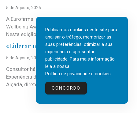
5 de Agosto, 2026
A Eurofirms – People first está de regresso aos
Wellbeing Awards, integrando o Top Wellbeing 2026.
Publicamos cookies neste site para
Nesta edição, a multinacional...
analisar o tráfego, memorizar as
suas preferências, otimizar a sua
«Liderar não é um talento místico.»
experiência e apresentar
5 de Agosto, 2026
publicidade. Para mais informação
leia a nossa
Consultor há mais de três décadas nas áreas de
Política de privacidade e cookies
.
Experiência do Cliente, Vendas e Liderança, Manuel
Alçada, diretor executivo da...
CONCORDO