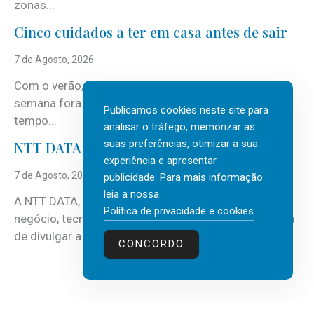
zonas...
Cinco cuidados a ter em casa antes de sair
7 de Agosto, 2026
Com o verão, chegam também as férias, os fins-de-
semana fora e os dias em que a casa fica mais
Publicamos cookies neste site para
tempo...
analisar o tráfego, memorizar as
suas preferências, otimizar a sua
NTT DATA Insurtech Global Outlook 2026
experiência e apresentar
7 de Agosto, 2026
publicidade. Para mais informação
leia a nossa
A NTT DATA, consultora global em serviços de
Política de privacidade e cookies
.
negócio, tecnologia e inteligência artificial (IA), acaba
de divulgar a mais recente...
CONCORDO