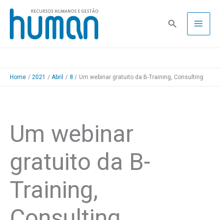
Skip
to
Pesquisa
content
Home
2021
Abril
8
Um webinar gratuito da B-Training, Consulting
Um webinar
gratuito da B-
Training,
Consulting