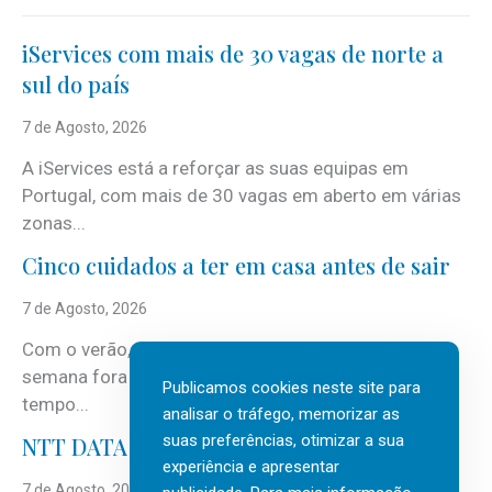
iServices com mais de 30 vagas de norte a
sul do país
7 de Agosto, 2026
A iServices está a reforçar as suas equipas em
Portugal, com mais de 30 vagas em aberto em várias
zonas...
Cinco cuidados a ter em casa antes de sair
7 de Agosto, 2026
Com o verão, chegam também as férias, os fins-de-
semana fora e os dias em que a casa fica mais
Publicamos cookies neste site para
tempo...
analisar o tráfego, memorizar as
suas preferências, otimizar a sua
NTT DATA Insurtech Global Outlook 2026
experiência e apresentar
7 de Agosto, 2026