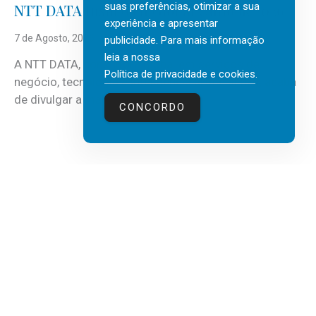
suas preferências, otimizar a sua
NTT DATA Insurtech Global Outlook 2026
experiência e apresentar
7 de Agosto, 2026
publicidade. Para mais informação
leia a nossa
A NTT DATA, consultora global em serviços de
Política de privacidade e cookies
.
negócio, tecnologia e inteligência artificial (IA), acaba
de divulgar a mais recente...
CONCORDO