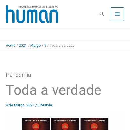
Skip
to
Pesquisa
content
Home
2021
Março
9
Toda a verdade
Pandemia
Toda a verdade
9 de Março, 2021
/
Lifestyle