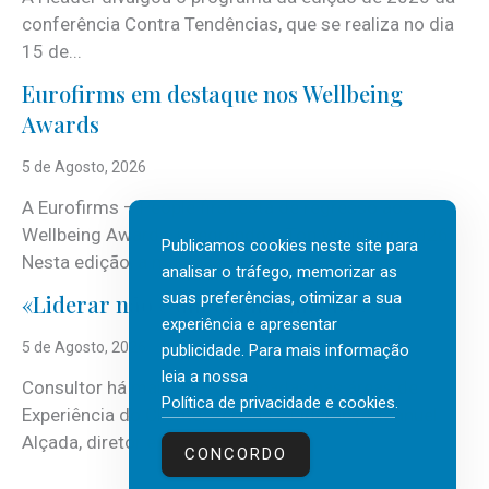
conferência Contra Tendências, que se realiza no dia
15 de...
Eurofirms em destaque nos Wellbeing
Awards
5 de Agosto, 2026
A Eurofirms – People first está de regresso aos
Wellbeing Awards, integrando o Top Wellbeing 2026.
Publicamos cookies neste site para
Nesta edição, a multinacional...
analisar o tráfego, memorizar as
suas preferências, otimizar a sua
«Liderar não é um talento místico.»
experiência e apresentar
5 de Agosto, 2026
publicidade. Para mais informação
leia a nossa
Consultor há mais de três décadas nas áreas de
Política de privacidade e cookies
.
Experiência do Cliente, Vendas e Liderança, Manuel
Alçada, diretor executivo da...
CONCORDO