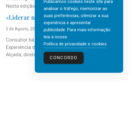
Publicamos cookies neste site para
Nesta edição, a multinacional...
analisar o tráfego, memorizar as
suas preferências, otimizar a sua
«Liderar não é um talento místico.»
experiência e apresentar
5 de Agosto, 2026
publicidade. Para mais informação
leia a nossa
Consultor há mais de três décadas nas áreas de
Política de privacidade e cookies
.
Experiência do Cliente, Vendas e Liderança, Manuel
Alçada, diretor executivo da...
CONCORDO