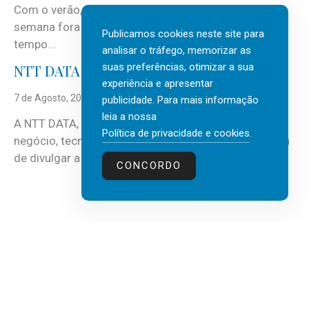
Com o verão, chegam também as férias, os fins-de-
semana fora e os dias em que a casa fica mais
Publicamos cookies neste site para
tempo...
analisar o tráfego, memorizar as
suas preferências, otimizar a sua
NTT DATA Insurtech Global Outlook 2026
experiência e apresentar
7 de Agosto, 2026
publicidade. Para mais informação
leia a nossa
A NTT DATA, consultora global em serviços de
Política de privacidade e cookies
.
negócio, tecnologia e inteligência artificial (IA), acaba
de divulgar a mais recente...
CONCORDO