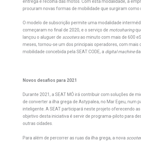
entrega e recolha das motos. Com esta modalidade, a empr
procuram novas formas de mobilidade que surgiram como r
O modelo de subscrição permite uma modalidade intermédia
começaram no final de 2020, e o serviço de
motosharing
que
lançou o aluguer de
scooters
ao minuto com mais de 600 eSco
meses, tornou-se um dos principais operadores, com mais 
mobilidade concebida pela SEAT:CODE, a
digital machine
da
.
Novos desafios para 2021
Durante 2021, a SEAT MÓ irá contribuir com soluções de mi
de converter a ilha grega de Astypalea, no Mar Egeu, num pa
inteligente. A SEAT participará neste projeto oferecendo as
objetivo desta iniciativa é servir de programa-piloto para
outras cidades.
Para além de percorrer as ruas da ilha grega, a nova
scoote