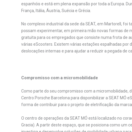
espanhóis e está em plena expansão por toda a Europa. Du
França, Itália, Áustria, Suécia e Grécia.
No complexo industrial da sede da SEAT, em Martorell, fo
possam experimentar, em primeira mão novas formas de mo
gratuita para os empregados que consiste numa frota de au
várias eScooters. Existem várias estações espalhadas por di
deslocações internas e para ajudar a reduzir a pegada de 
.
Compromisso com a micromobilidade
Como parte do seu compromisso com a micromobilidade, de
Centro Porsche Barcelona para disponibilizar a SEAT MÓ eS
forma de contribuir para o projeto de eletrificação da marca
O centro de operações da SEAT MÓ está localizado no cor
Gracia). A partir deste espaço, que se posiciona como um c
investiga e desenvolve soluções de mobilidade urbana para