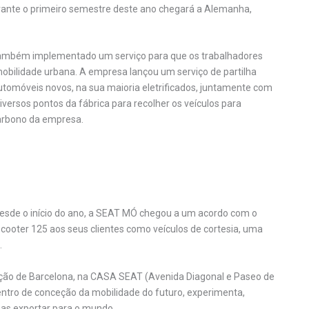
rante o primeiro semestre deste ano chegará a Alemanha,
i também implementado um serviço para que os trabalhadores
bilidade urbana. A empresa lançou um serviço de partilha
tomóveis novos, na sua maioria eletrificados, juntamente com
versos pontos da fábrica para recolher os veículos para
carbono da empresa.
sde o início do ano, a SEAT MÓ chegou a um acordo com o
cooter 125 aos seus clientes como veículos de cortesia, uma
.
ação de Barcelona, na CASA SEAT (Avenida Diagonal e Paseo de
entro de conceção da mobilidade do futuro, experimenta,
 as exportar para o mundo.