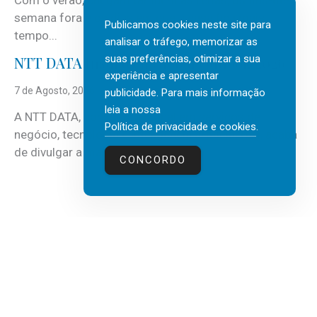
Com o verão, chegam também as férias, os fins-de-
semana fora e os dias em que a casa fica mais
Publicamos cookies neste site para
tempo...
analisar o tráfego, memorizar as
suas preferências, otimizar a sua
NTT DATA Insurtech Global Outlook 2026
experiência e apresentar
7 de Agosto, 2026
publicidade. Para mais informação
leia a nossa
A NTT DATA, consultora global em serviços de
Política de privacidade e cookies
.
negócio, tecnologia e inteligência artificial (IA), acaba
de divulgar a mais recente...
CONCORDO